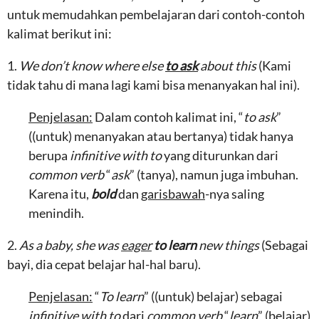
untuk memudahkan pembelajaran dari contoh-contoh
kalimat berikut ini:
1.
We don’t know where else
to ask
about this
(Kami
tidak tahu di mana lagi kami bisa menanyakan hal ini).
Penjelasan:
Dalam contoh kalimat ini, “
to ask
”
((untuk) menanyakan atau bertanya) tidak hanya
berupa
infinitive with to
yang diturunkan dari
common verb
“
ask
” (tanya), namun juga imbuhan.
Karena itu,
bold
dan
garisbawah
-nya saling
menindih.
2.
As a baby, she was
eager
to learn
new things
(Sebagai
bayi, dia cepat belajar hal-hal baru).
Penjelasan:
“
To learn
” ((untuk) belajar) sebagai
infinitive with to
dari
common verb
“
learn
” (belajar)