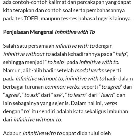
ada contoh-contoh kalimat dan percakapan yang dapat
kita terapkan dan contoh soal serta pembahasannya
pada tes TOEFL maupun tes-tes bahasa Inggris lainnya.
Penjelasan Mengenai
Infinitive with To
Salah satu persamaan
infinitive with to
dengan
infinitive without to
adalah kehadirannya pada “
help
”,
sehingga menjadi “
to help
” pada
infinitive with to
.
Namun, alih-alih hadir setelah
modal verbs
seperti
pada
infinitive without to
,
infinitive with to
hadir dalam
berbagai turunan
common verbs
, seperti “
to agree
” dari
“
agree
”, “
to ask
” dari “
ask
”, “
to learn
” dari “
learn
”, dan
lain sebagainya yang sejenis. Dalam hal ini,
verbs
dengan “
to
” itu sendiri adalah kata sekaligus imbuhan
dari
infinitive without to
.
Adapun
infinitive with to
dapat didahului oleh