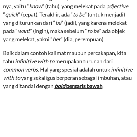
nya, yaitu “
know
” (tahu), yang melekat pada
adjective
“
quick
” (cepat). Terakhir, ada “
to be
” (untuk menjadi)
yang diturunkan dari “
be
” (jadi), yang karena melekat
pada “
want
” (ingin), maka sebelum “
to be
” ada objek
yang melekat, yakni “
her
” (dia, perempuan).
Baik dalam contoh kalimat maupun percakapan, kita
tahu
infinitive with to
merupakan turunan dari
common verbs
. Hal yang spesial adalah untuk
infinitive
with to
yang sekaligus berperan sebagai imbuhan, atau
yang ditandai dengan
bold
bergaris bawah
.