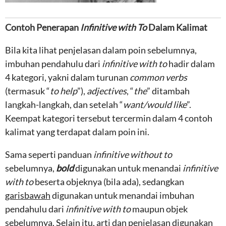
Contoh Penerapan
Infinitive with To
Dalam Kalimat
Bila kita lihat penjelasan dalam poin sebelumnya,
imbuhan pendahulu dari
infinitive with to
hadir dalam
4 kategori, yakni dalam turunan
common verbs
(termasuk “
to help
”),
adjectives
, “
the
” ditambah
langkah-langkah, dan setelah “
want/would like
”.
Keempat kategori tersebut tercermin dalam 4 contoh
kalimat yang terdapat dalam poin ini.
Sama seperti panduan
infinitive without to
sebelumnya,
bold
digunakan untuk menandai
infinitive
with to
beserta objeknya (bila ada), sedangkan
garisbawah
digunakan untuk menandai imbuhan
pendahulu dari
infinitive with to
maupun objek
sebelumnya. Selain itu, arti dan penjelasan digunakan