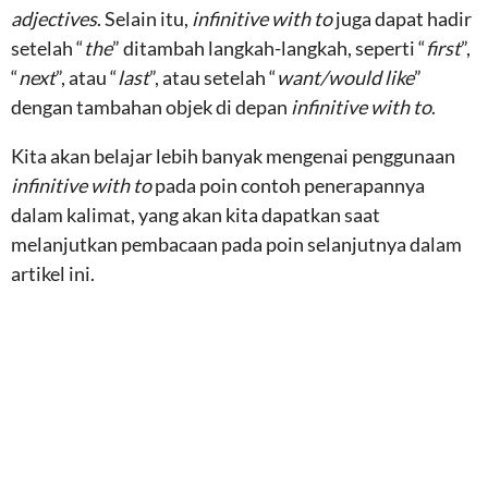
adjectives
. Selain itu,
infinitive with to
juga dapat hadir
setelah “
the
” ditambah langkah-langkah, seperti “
first
”,
“
next
”, atau “
last
”, atau setelah “
want/would like
”
dengan tambahan objek di depan
infinitive with to
.
Kita akan belajar lebih banyak mengenai penggunaan
infinitive with to
pada poin contoh penerapannya
dalam kalimat, yang akan kita dapatkan saat
melanjutkan pembacaan pada poin selanjutnya dalam
artikel ini.