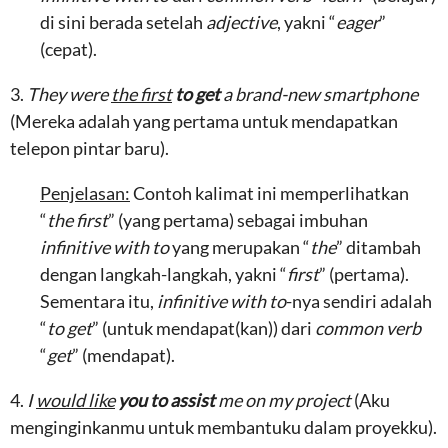
di sini berada setelah
adjective
, yakni “
eager
”
(cepat).
3.
They were
the first
to get
a brand-new smartphone
(Mereka adalah yang pertama untuk mendapatkan
telepon pintar baru).
Penjelasan:
Contoh kalimat ini memperlihatkan
“
the first
” (yang pertama) sebagai imbuhan
infinitive with to
yang merupakan “
the
” ditambah
dengan langkah-langkah, yakni “
first
” (pertama).
Sementara itu,
infinitive with to
-nya sendiri adalah
“
to get
” (untuk mendapat(kan)) dari
common verb
“
get
” (mendapat).
4.
I
would like
you
to assist
me on my project
(Aku
menginginkanmu untuk membantuku dalam proyekku).