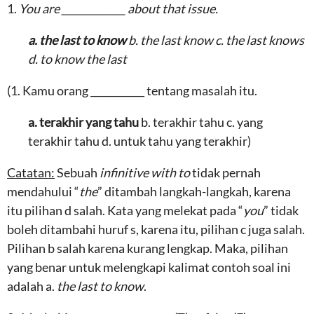
1.
You are _____________ about that issue.
a. the last to know
b. the last know c. the last knows
d. to know the last
(1. Kamu orang ___________ tentang masalah itu.
a. terakhir yang tahu
b. terakhir tahu c. yang
terakhir tahu d. untuk tahu yang terakhir)
Catatan:
Sebuah
infinitive with to
tidak pernah
mendahului “
the
” ditambah langkah-langkah, karena
itu pilihan d salah. Kata yang melekat pada “
you
” tidak
boleh ditambahi huruf s, karena itu, pilihan c juga salah.
Pilihan b salah karena kurang lengkap. Maka, pilihan
yang benar untuk melengkapi kalimat contoh soal ini
adalah a.
the last to know
.