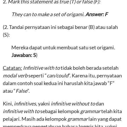
2.
Mark this statement as true (T) or false (F):
They can to make a set of origami.
Answer: F
(2. Tandai pernyataan ini sebagai benar (B) atau salah
(S):
Mereka dapat untuk membuat satu set origami.
Jawaban: S
)
Catatan:
Infinitive with to
tidak boleh berada setelah
modal verb
seperti “
can/could
”. Karena itu, pernyataan
dalam contoh soal kedua ini haruslah kita jawab “F”
atau “
False
”.
Kini,
infinitives
, yakni
infinitive without to
dan
infinitive with to
sebagai kelompok
grammar
telah kita
pelajari. Masih ada kelompok
grammar
lain yang dapat
memperkaya pengetahuan bahasa Inggris kita, yakni