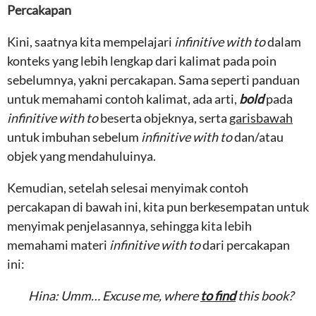
Percakapan
Kini, saatnya kita mempelajari
infinitive with to
dalam
konteks yang lebih lengkap dari kalimat pada poin
sebelumnya, yakni percakapan. Sama seperti panduan
untuk memahami contoh kalimat, ada arti,
bold
pada
infinitive with to
beserta objeknya, serta
garisbawah
untuk imbuhan sebelum
infinitive with to
dan/atau
objek yang mendahuluinya.
Kemudian, setelah selesai menyimak contoh
percakapan di bawah ini, kita pun berkesempatan untuk
menyimak penjelasannya, sehingga kita lebih
memahami materi
infinitive with to
dari percakapan
ini:
Hina: Umm… Excuse me, where
to find
this book?