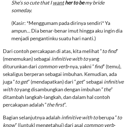
She’s so cute that I
want
her to be
my bride
someday.
(Kasir: *Menggumam pada dirinya sendiri* Ya
ampun… Dia benar-benar imut hingga aku ingin dia
menjadi pengantinku suatu hari nanti.)
Dari contoh percakapan di atas, kita melihat “
to find
”
(menemukan) sebagai
infinitive with to
yang
diturunkan dari
common verb
-nya, yakni “
find
” (temu),
sekaligus berperan sebagai imbuhan. Kemudian, ada
juga “
to get
” (mendapatkan) dari “
get
” sebagai
infinitive
with to
yang disambungkan dengan imbuhan “
the
”
ditambah langkah-langkah, dan dalam hal contoh
percakapan adalah “
the first
”.
Bagian selanjutnya adalah
infinitive with to
berupa “
to
know
” ((untuk) mengetahui) dari asal
common verb
-