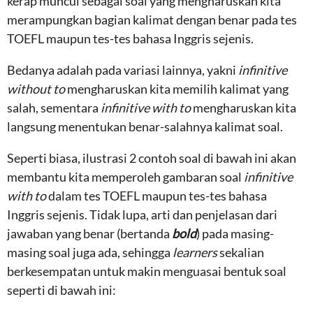
kerap muncul sebagai soal yang mengharuskan kita
merampungkan bagian kalimat dengan benar pada tes
TOEFL maupun tes-tes bahasa Inggris sejenis.
Bedanya adalah pada variasi lainnya, yakni
infinitive
without to
mengharuskan kita memilih kalimat yang
salah, sementara
infinitive with to
mengharuskan kita
langsung menentukan benar-salahnya kalimat soal.
Seperti biasa, ilustrasi 2 contoh soal di bawah ini akan
membantu kita memperoleh gambaran soal
infinitive
with to
dalam tes TOEFL maupun tes-tes bahasa
Inggris sejenis. Tidak lupa, arti dan penjelasan dari
jawaban yang benar (bertanda
bold
) pada masing-
masing soal juga ada, sehingga
learners
sekalian
berkesempatan untuk makin menguasai bentuk soal
seperti di bawah ini: