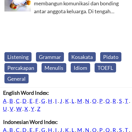
membangun komunikasi dan bonding
antar anggota keluarga. Di tengah…
Listening
Grammar
Kosakata
Pidato
Percakapan
Menulis
Idiom
TOEFL
General
English Word Index:
A
.
B
.
C
.
D
.
E
.
F
.
G
.
H
.
I
.
J
.
K
.
L
.
M
.
N
.
O
.
P
.
Q
.
R
.
S
.
T
.
U
.
V
.
W
.
X
.
Y
.
Z
Indonesian Word Index:
A
.
B
.
C
.
D
.
E
.
F
.
G
.
H
.
I
.
J
.
K
.
L
.
M
.
N
.
O
.
P
.
Q
.
R
.
S
.
T
.