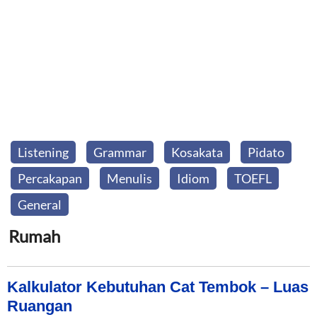
Listening
Grammar
Kosakata
Pidato
Percakapan
Menulis
Idiom
TOEFL
General
Rumah
Kalkulator Kebutuhan Cat Tembok – Luas
Ruangan