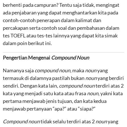
berhenti pada campuran? Tentu saja tidak, mengingat
ada penjabaran yang dapat menghantarkan kita pada
contoh-contoh penerapan dalam kalimat dan
percakapan serta contoh soal dan pembahasan dalam
tes TOEFL atau tes-tes lainnya yang dapat kita simak
dalam poin berikut ini.
Pengertian Mengenai
Compound Noun
Namanya saja
compound noun
, maka
noun
yang
termasuk di dalamnya pastilah bukan
noun
yang berdiri
sendiri. Dengan kata lain,
compound noun
terdiri atas 2
kata yang menjadi satu kata atau frasa
noun
, yakni kata
pertama menjawab jenis tujuan, dan kata kedua
menjawab pertanyaan “apa?” atau “siapa?”
Compound noun
tidak selalu terdiri atas 2
noun
yang