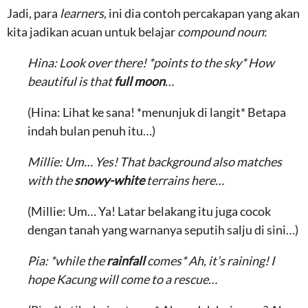
Jadi, para
learners
, ini dia contoh percakapan yang akan
kita jadikan acuan untuk belajar
compound noun
:
Hina: Look over there! *points to the sky* How
beautiful is that
full moon
…
(Hina: Lihat ke sana! *menunjuk di langit* Betapa
indah bulan penuh itu…)
Millie: Um… Yes! That background also matches
with the
snowy-white
terrains here…
(Millie: Um… Ya! Latar belakang itu juga cocok
dengan tanah yang warnanya seputih salju di sini…)
Pia: *while the
rainfall
comes* Ah, it’s raining! I
hope Kacung will come to a rescue…