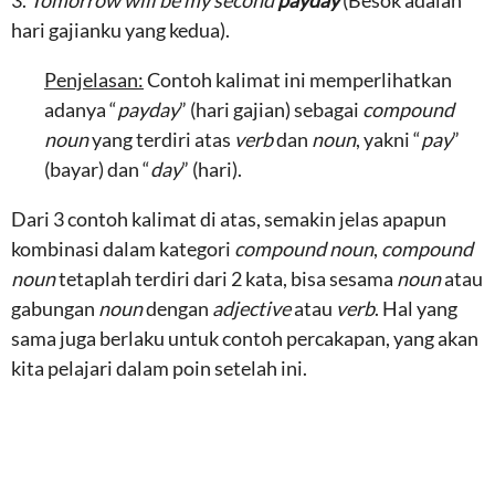
3.
Tomorrow will be my second
payday
(Besok adalah
hari gajianku yang kedua).
Penjelasan:
Contoh kalimat ini memperlihatkan
adanya “
payday
” (hari gajian) sebagai
compound
noun
yang terdiri atas
verb
dan
noun
, yakni “
pay
”
(bayar) dan “
day
” (hari).
Dari 3 contoh kalimat di atas, semakin jelas apapun
kombinasi dalam kategori
compound noun
,
compound
noun
tetaplah terdiri dari 2 kata, bisa sesama
noun
atau
gabungan
noun
dengan
adjective
atau
verb
. Hal yang
sama juga berlaku untuk contoh percakapan, yang akan
kita pelajari dalam poin setelah ini.