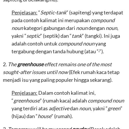
Penjelasan:
“
Septic-tank
” (sapiteng) yang terdapat
pada contoh kalimat ini merupakan
compound
noun
kategori gabungan dari
noun
dengan
noun
,
yakni “
septic
” (septik) dan “
tank
” (tangki). Ini juga
adalah contoh untuk
compound noun
yang
tergabung dengan tanda hubung (atau “-“).
2.
The
greenhouse
effect remains one of the most
sought-after issues until now
(Efek rumah kaca tetap
menjadi isu yang paling populer hingga sekarang).
Penjelasan:
Dalam contoh kalimat ini,
“
greenhouse
” (rumah kaca) adalah
compound noun
yang terdiri atas
adjective
dan
noun
, yakni “
green
”
(hijau) dan “
house
” (rumah).