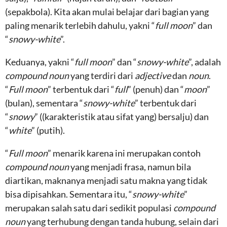
(sepakbola). Kita akan mulai belajar dari bagian yang
paling menarik terlebih dahulu, yakni “
full moon
” dan
“
snowy-white
”.
Keduanya, yakni “
full moon
” dan “
snowy-white
”, adalah
compound noun
yang terdiri dari
adjective
dan
noun
.
“
Full moon
” terbentuk dari “
full
” (penuh) dan “
moon
”
(bulan), sementara “
snowy-white
” terbentuk dari
“
snowy
” ((karakteristik atau sifat yang) bersalju) dan
“
white
” (putih).
“
Full moon
” menarik karena ini merupakan contoh
compound noun
yang menjadi frasa, namun bila
diartikan, maknanya menjadi satu makna yang tidak
bisa dipisahkan. Sementara itu, “
snowy-white
”
merupakan salah satu dari sedikit populasi
compound
noun
yang terhubung dengan tanda hubung, selain dari