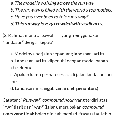
a. The model is walking across the run way.
b. The run-way is filled with the world’s top models.
c. Have you ever been to this run’s way?
d. This runway is very crowded with audiences.
(2. Kalimat mana di bawah ini yang menggunakan
“landasan” dengan tepat?
a. Modelnya berjalan sepanjang landasan lari itu.
b. Landasan lari itu dipenuhi dengan model papan
atas dunia.
c. Apakah kamu pernah berada di jalan landasan lari
ini?
d. Landasan ini sangat ramai oleh penonton.
)
Catatan:
“
Runway
”,
compound noun
yang terdiri atas
“
run
” (lari) dan “
way
” (jalan), merupakan
compound
noun
yang tidak boleh dipisah menjadi frasa (atau lebih