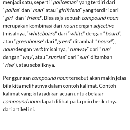
menjadi satu, seperti “
policeman
” yang terdiri dari
“
police
” dan “
man
” atau “
girlfriend
” yang terdiri dari
“
girl
” dan “
friend
”. Bisa saja sebuah
compound noun
merupakan kombinasi dari
noun
dengan
adjective
(misalnya, “
whiteboard
” dari “
white
” dengan “
board
”,
atau “
greenhouse
” dari “
green
” ditambah “
house
”),
noun
dengan
verb
(misalnya, “
runway
” dari “
run
”
dengan “
way
”, atau “
sunrise
” dari “
sun
” ditambah
“
rise
”), atau sebaliknya.
Penggunaan
compound noun
tersebut akan makin jelas
bila kita melihatnya dalam contoh kalimat. Contoh
kalimat yang kita jadikan acuan untuk belajar
compound noun
dapat dilihat pada poin berikutnya
dari artikel ini.