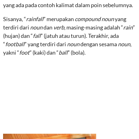
yang ada pada contoh kalimat dalam poin sebelumnya.
Sisanya, “
rainfall
” merupakan
compound noun
yang
terdiri dari
noun
dan
verb
, masing-masing adalah “
rain
”
(hujan) dan “
fall
” (jatuh atau turun). Terakhir, ada
“
football
” yang terdiri dari
noun
dengan sesama
noun
,
yakni “
foot
” (kaki) dan “
ball
” (bola).