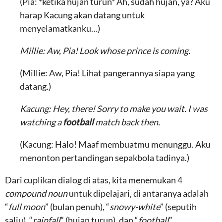
(Pia: *ketika hujan turun* Ah, sudah hujan, ya? Aku
harap Kacung akan datang untuk
menyelamatkanku…)
Millie: Aw, Pia! Look whose prince is coming.
(Millie: Aw, Pia! Lihat pangerannya siapa yang
datang.)
Kacung: Hey, there! Sorry to make you wait. I was
watching a
football
match back then.
(Kacung: Halo! Maaf membuatmu menunggu. Aku
menonton pertandingan sepakbola tadinya.)
Dari cuplikan dialog di atas, kita menemukan 4
compound noun
untuk dipelajari, di antaranya adalah
“
full moon
” (bulan penuh), “
snowy-white
” (seputih
salju), “
rainfall
” (hujan turun), dan “
football
”