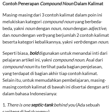
Contoh Penerapan
Compound Noun
Dalam Kalimat
Masing-masing dari 3 contoh kalimat dalam poin ini
melukiskan kategori
compound noun
yang berbeda-
beda, yakni
noun
dengan
noun
,
noun
dengan
adjective
,
dan
noun
dengan
verb
yang berjumlah 2 contoh kalimat
beserta kategori kebalikannya, yakni
verb
dengan
noun
.
Seperti biasa,
bold
digunakan untuk menandai inti dari
pelajaran artikel ini, yakni
compound noun
. Asal dari
compound noun
itu terlihat pada bagian penjelasan,
yang terdapat di bagian akhir tiap contoh kalimat.
Selain itu, untuk memudahkan pembelajaran, masing-
masing contoh kalimat di bawah ini disertai dengan arti
dalam bahasa Indonesianya:
1.
There is one
septic-tank
behind you
(Ada sebuah
sapiteng di belakangmu).