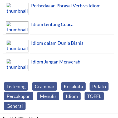
Perbedaaan Phrasal Verb vs Idiom
Idiom tentang Cuaca
Idiom dalam Dunia Bisnis
Idiom Jangan Menyerah
Listening
Grammar
Kosakata
Pidato
Percakapan
Menulis
Idiom
TOEFL
General