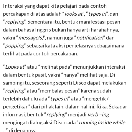
Interaksi yang dapat kita pelajari pada contoh
percakapan di atas adalah “
looks at
”, “
types in
”, dan
“
replying
”. Sementara itu, bentuk manifestasi pesan
dalam bahasa Inggris bukan hanya arti harafiahnya,
yakni “
message(s)
”, namun juga “
notification
” dan
“
popping
” sebagai kata aksi penjelasnya sebagaimana
terlihat pada contoh percakapan.
“
Looks at
” atau “melihat pada” menunjukkan interaksi
dalam bentuk pasif, yakni “hanya” melihat saja. Di
samping itu, seseorang seperti Disco dapat melakukan
“
replying
” atau “membalas pesan” karena sudah
terlebih dahulu ada “
types in
” atau “mengetik /
pengetikan” dari pihak lain, dalam hal ini, Rika. Sekadar
informasi, bentuk “
replying
” menjadi
verb –ing
mengingat dialog aksi Disco ada “
running inside while
..
.” di depannya.