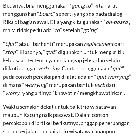
Bedanya, bila menggunakan “
going to
”, kita harus
menggunakan “
board
” seperti yang ada pada dialog
Rika di bagian awal. Bila yang kita gunakan “
on-board
”,
maka tidak perlu ada “
to
” setelah “
going
”.
“
Quit
” atau “berhenti” merupakan
replacement
dari
“
stop
”. Biasanya, “
quit
” digunakan untuk mengkritik
kebiasaan tertentu yang dianggap jelek, dan selalu
diikuti dengan
verb –ing.
Contoh penggunaan “
quit
”
pada contoh percakapan di atas adalah “
quit worrying
”,
di mana “
worrying
” merupakan bentuk
verb
dari
“
worry
” yang artinya “khawatir / mengkhawatirkan”.
Waktu semakin dekat untuk baik trio wisatawan
maupun Kacung naik pesawat. Dalam contoh
percakapan di artikel berikutnya, anggap penerbangan
sudah berjalan dan baik trio wisatawan maupun