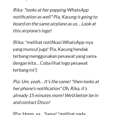
Rika: *looks at her popping WhatsApp
notification as well* Pia, Kacung is going to
board on the same airplane as us… Look at
this airplane’s logo!
(Rika: *melihat notifikasi WhatsApp-nya
yang muncul juga* Pia, Kacung hendak
terbang menggunakan pesawat yang sama
dengan kita… Coba lihat logo pesawat
terbang ini!)
Pia: Um, yeah… It’s the same! *then looks at
her phone’s notification* Oh, Rika, it’s
already 15 minutes more! We’d better be in
and contact Disco!
(Pia: Hmm, ya… Sama! *melihat pada