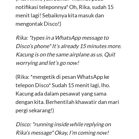
notifikasi teleponnya* Oh, Rika, sudah 15
menit lagi! Sebaiknya kita masuk dan
mengontak Disco!)
Rika: *types in a WhatsApp message to
Disco’s phone* It’s already 15 minutes more.
Kacung is on the same airplane as us. Quit
worrying and let’s go now!
(Rika: *mengetik di pesan WhatsApp ke
telepon Disco* Sudah 15 menit lagi, lho.
Kacung ada dalam pesawat yang sama
dengan kita. Berhentilah khawatir dan mari
pergi sekarang!)
Disco: *running inside while replying on
Rika’s message* Okay, I’m coming now!