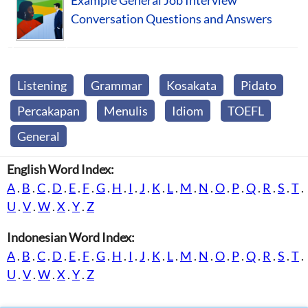
Conversation Questions and Answers
Listening
Grammar
Kosakata
Pidato
Percakapan
Menulis
Idiom
TOEFL
General
English Word Index:
A
.
B
.
C
.
D
.
E
.
F
.
G
.
H
.
I
.
J
.
K
.
L
.
M
.
N
.
O
.
P
.
Q
.
R
.
S
.
T
.
U
.
V
.
W
.
X
.
Y
.
Z
Indonesian Word Index:
A
.
B
.
C
.
D
.
E
.
F
.
G
.
H
.
I
.
J
.
K
.
L
.
M
.
N
.
O
.
P
.
Q
.
R
.
S
.
T
.
U
.
V
.
W
.
X
.
Y
.
Z