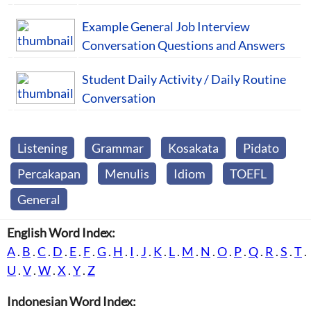
Example General Job Interview
Conversation Questions and Answers
Student Daily Activity / Daily Routine
Conversation
Listening
Grammar
Kosakata
Pidato
Percakapan
Menulis
Idiom
TOEFL
General
English Word Index:
A
.
B
.
C
.
D
.
E
.
F
.
G
.
H
.
I
.
J
.
K
.
L
.
M
.
N
.
O
.
P
.
Q
.
R
.
S
.
T
.
U
.
V
.
W
.
X
.
Y
.
Z
Indonesian Word Index: