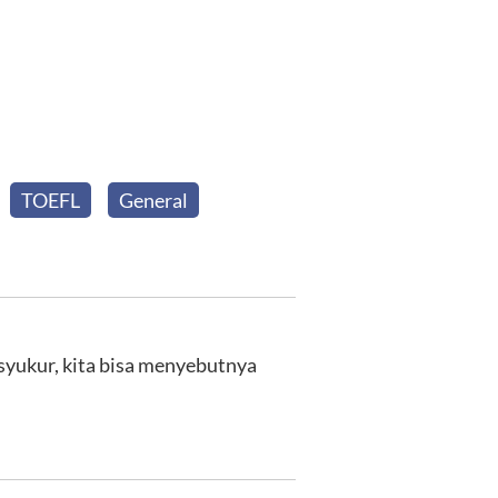
TOEFL
General
rsyukur, kita bisa menyebutnya