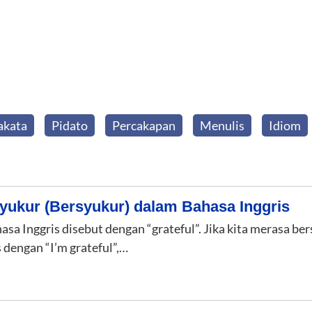
akata
Pidato
Percakapan
Menulis
Idiom
yukur (Bersyukur) dalam Bahasa Inggris
sa Inggris disebut dengan “grateful”. Jika kita merasa be
 dengan “I’m grateful”,…