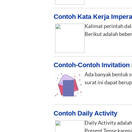
Contoh Kata Kerja Imperat
Kalimat perintah da
Berikut adalah bebe
Contoh-Contoh Invitation 
Ada banyak bentuk su
surat ini dapat beru
Contoh Daily Activity
Daily Activity adala
Present Tense karen