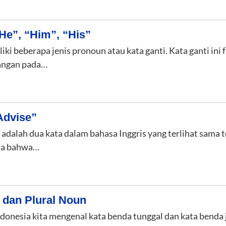
e”, “Him”, “His”
iki beberapa jenis pronoun atau kata ganti. Kata ganti in
langan pada…
Advise”
” adalah dua kata dalam bahasa Inggris yang terlihat sama 
ira bahwa…
 dan Plural Noun
donesia kita mengenal kata benda tunggal dan kata benda