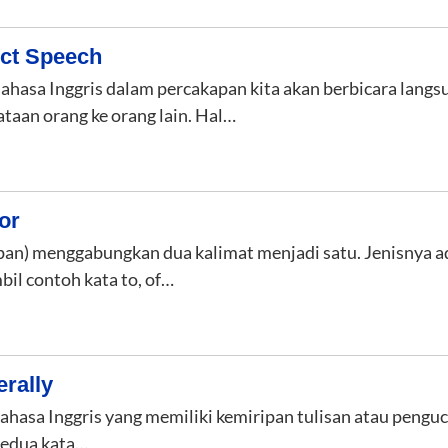
ect Speech
hasa Inggris dalam percakapan kita akan berbicara langs
aan orang ke orang lain. Hal…
or
epan) menggabungkan dua kalimat menjadi satu. Jenisnya 
l contoh kata to, of…
erally
hasa Inggris yang memiliki kemiripan tulisan atau penguc
. Kedua kata…