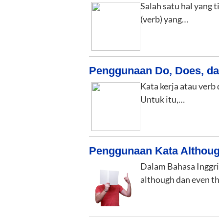
Salah satu hal yang 
(verb) yang…
Penggunaan Do, Does, da
Kata kerja atau verb
Untuk itu,…
Penggunaan Kata Althou
Dalam Bahasa Inggri
although dan even t