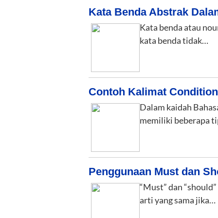
Kata Benda Abstrak Dala
Kata benda atau nou
kata benda tidak…
Contoh Kalimat Condition
Dalam kaidah Bahasa 
memiliki beberapa ti
Penggunaan Must dan Sh
“Must” dan “should” 
arti yang sama jika…