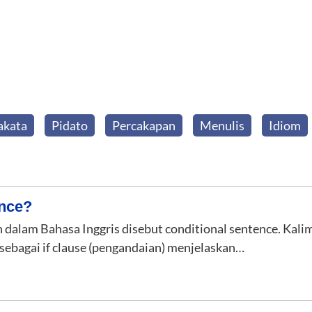
akata
Pidato
Percakapan
Menulis
Idiom
ence?
dalam Bahasa Inggris disebut conditional sentence. Kalimat
sebagai if clause (pengandaian) menjelaskan…