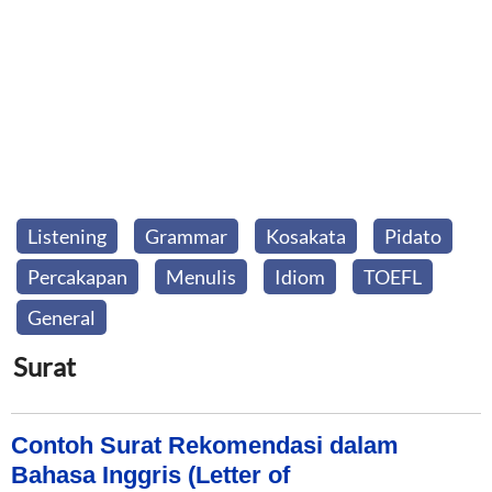
Listening
Grammar
Kosakata
Pidato
Percakapan
Menulis
Idiom
TOEFL
General
Surat
Contoh Surat Rekomendasi dalam
Bahasa Inggris (Letter of