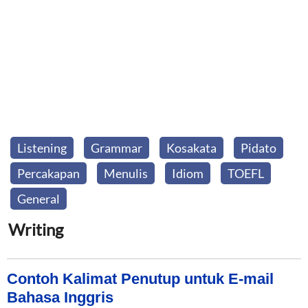
Listening
Grammar
Kosakata
Pidato
Percakapan
Menulis
Idiom
TOEFL
General
Writing
Contoh Kalimat Penutup untuk E-mail
Bahasa Inggris